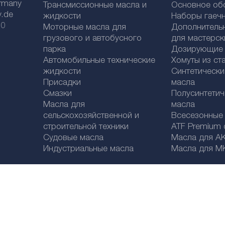
rmany
Трансмиссионные масла и
Основное об
y.de
жидкости
Наборы гаеч
 0
Моторные масла для
Дополнитель
грузового и автобусного
для мастерск
парка
Дозирующие к
Автомобильные технические
Хомуты из ст
жидкости
Синтетическ
Присадки
масла
Смазки
Полусинтетич
Масла для
масла
сельскохозяйственной и
Bсесезонные
строительной техники
ATF Premium qu
Судовые масла
Масла для А
Индустриальные масла
Масла для М
Legal disclaimer
Политика конфиденциальности
Выбор страны