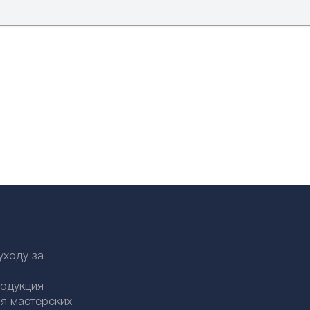
уходу за
родукция
я мастерских