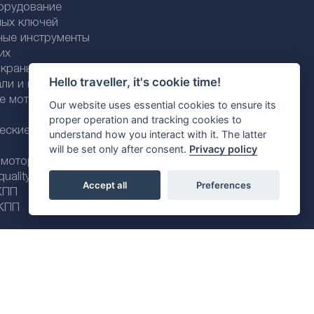
орудование
ных ключей
ные инструменты
их
раны / трубки
Hello traveller, it's cookie time!
али и пластика
ие моторные
Our website uses essential cookies to ensure its
proper operation and tracking cookies to
еские моторные
understand how you interact with it. The latter
will be set only after consent.
Privacy policy
 моторные масла
ality line
Accept all
Preferences
КПП
КПП
Политика