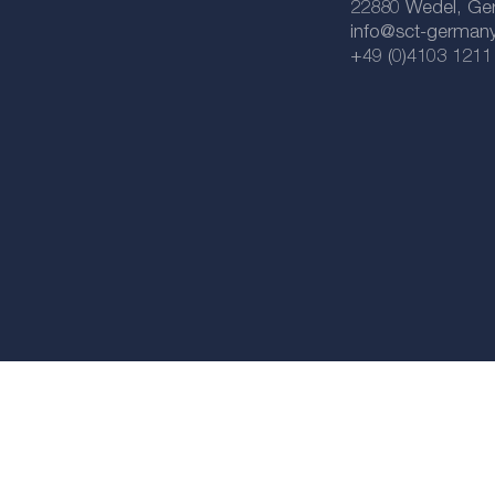
22880 Wedel, Ge
info@sct-german
+49 (0)4103 1211
Импрессум
файлов Cookie