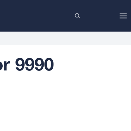
RU
r 9990