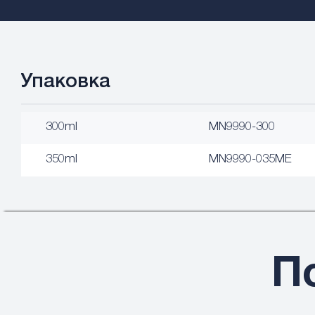
Упаковка
300ml
MN9990-300
350ml
MN9990-035ME
П