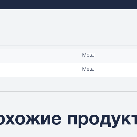
Metal
Metal
охожие продук