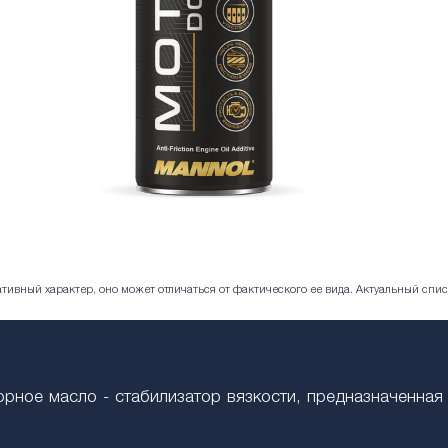
ивный характер, оно может отличаться от фактического ее вида. Актуальный спис
ное масло - стабилизатор вязкости, предназначенная