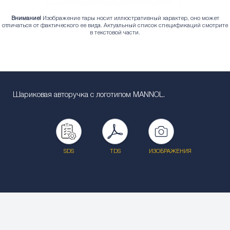
Внимание!
Изображение тары носит иллюстративный характер, оно может
отличаться от фактического ее вида. Актуальный список спецификаций смотрите
в текстовой части.
Шариковая aвторучка с логотипом MANNOL.
SDS
TDS
ИЗОБРАЖЕНИЯ