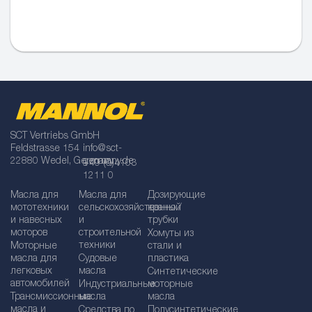
SCT Vertriebs GmbH
Feldstrasse 154
info@sct-
22880 Wedel, Germany
germany.de
+49 (0)4103
1211 0
Масла для
Масла для
Дозирующие
мототехники
сельскохозяйственной
краны /
и навесных
и
трубки
моторов
строительной
Хомуты из
техники
Моторные
стали и
масла для
Судовые
пластика
легковых
масла
Синтетические
автомобилей
Индустриальные
моторные
Трансмиссионные
масла
масла
масла и
Средства по
Полусинтетические