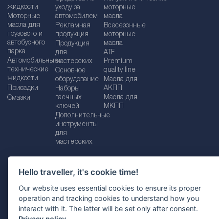
жидкости
уходу за
моторные
Моторные
автомобилем
масла
масла для
Рекламная
Bсесезонные
грузового и
продукция
моторные
автобусного
масла
Продукция
парка
для
ATF
Автомобильные
мастерских
Premium
технические
quality line
Основное
жидкости
оборудование
Масла для
Присадки
АКПП
Наборы
гаечных
Масла для
Смазки
ключей
МКПП
Дополнительные
инструменты
для
мастерских
Hello traveller, it's cookie time!
Импрессум
Legal disclaimer
Our website uses essential cookies to ensure its proper
operation and tracking cookies to understand how you
Политика конфиденциальности
interact with it. The latter will be set only after consent.
Политика файлов Cookie
Выбор страны
Privacy policy