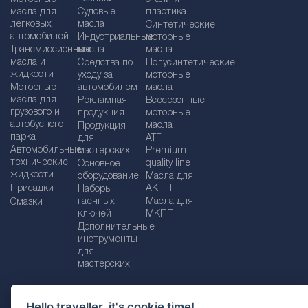
масла для
Судовые
пластика
легковых
масла
Синтетические
автомобилей
Индустриальные
моторные
Трансмиссионные
масла
масла
масла и
Средства по
Полусинтетические
жидкости
уходу за
моторные
Моторные
автомобилем
масла
масла для
Рекламная
Bсесезонные
грузового и
продукция
моторные
автобусного
масла
Продукция
парка
для
ATF
Автомобильные
мастерских
Premium
технические
quality line
Основное
жидкости
оборудование
Масла для
Присадки
АКПП
Наборы
гаечных
Масла для
Смазки
ключей
МКПП
Дополнительные
инструменты
для
мастерских
Hello traveller, it's cookie time!