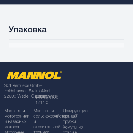
Упаковка
SCT Vertriebs GmbH
Feldstrasse 154
info@sct-
22880 Wedel, Germany
germany.de
+49 (0)4103
1211 0
Масла для
Масла для
Дозирующие
мототехники
сельскохозяйственной
краны /
и навесных
и
трубки
моторов
строительной
Хомуты из
техники
Моторные
стали и