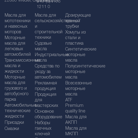
22880 Wedel, Germany
germany.de
+49 (0)4103
1211 0
Масла для
Масла для
Дозирующие
мототехники
сельскохозяйственной
краны /
и навесных
и
трубки
моторов
строительной
Хомуты из
техники
Моторные
стали и
масла для
Судовые
пластика
легковых
масла
Синтетические
автомобилей
Индустриальные
моторные
Трансмиссионные
масла
масла
масла и
Средства по
Полусинтетические
жидкости
уходу за
моторные
Моторные
автомобилем
масла
масла для
Рекламная
Bсесезонные
грузового и
продукция
моторные
автобусного
масла
Продукция
парка
для
ATF
Автомобильные
мастерских
Premium
технические
quality line
Основное
жидкости
оборудование
Масла для
Присадки
АКПП
Наборы
гаечных
Масла для
Смазки
ключей
МКПП