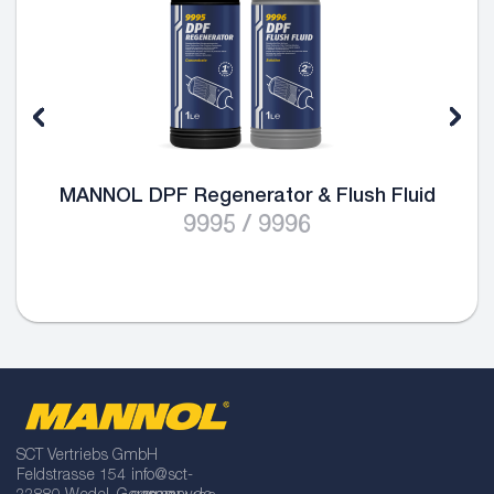
MANNOL DPF Regenerator & Flush Fluid
9995 / 9996
SCT Vertriebs GmbH
Feldstrasse 154
info@sct-