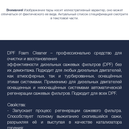
Внимание!
Изображение тары носит иллюстративный характер, оно может
отличаться от фактического ее вида. Актуальный список спецификаций смотрите
в текстовой части.
DPF Foam Cleaner – профессионально средство для
очистки и восстановления
эффективности дизельных сажевых фильтров (DPF) без
их демонтажа. Подходит для любых дизельных двигателей,
как атмосферных, так и турбированных, оснащённых
этими системами. Применимо для дизельных двигателей
оснащенных и неоснащённых системами автоматической
регенерации сажевых фильтров. Подходит для всех DPF.
Свойства:
- Запускает процесс регенерации сажевого фильтра.
Способствует полному выжиганию скопившейся сажи,
разрыхляя её и выступая в качестве катализатора
горения;