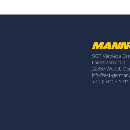
SCT Vertriebs G
Feldstrasse 154
22880 Wedel, Ge
info@sct-german
+49 (0)4103 1211