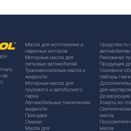
Масла для мототехники и
Средства по 
навесных моторов
автомобилем
mbH
Моторные масла для
Рекламная п
легковых автомобилей
Продукция дл
rmany
Трансмиссионные масла и
Основное об
y.de
жидкости
Наборы гаеч
 0
Моторные масла для
Дополнитель
грузового и автобусного
для мастерск
парка
Дозирующие к
Автомобильные технические
Хомуты из ст
жидкости
Синтетическ
Присадки
масла
Смазки
Полусинтетич
Масла для
масла