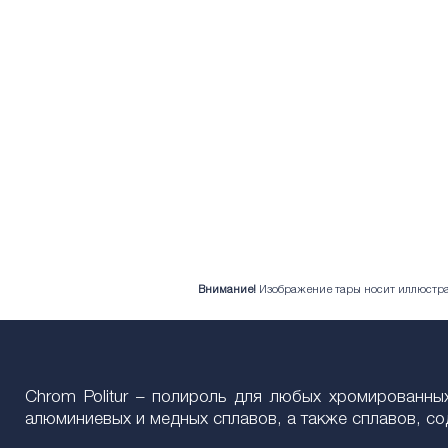
Внимание!
Изображение тары носит иллюстрат
Chrom Politur – полироль для любых хромированных
алюминиевых и медных сплавов, а также сплавов, с