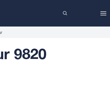
RU
ur
r 9820