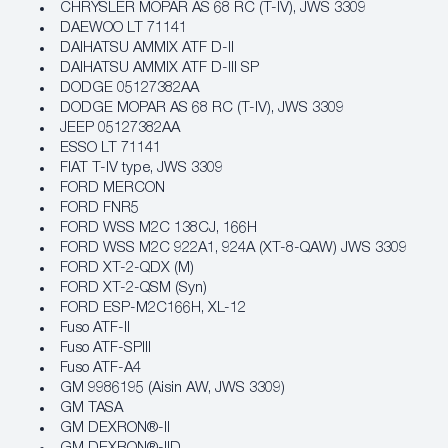
CHRYSLER MOPAR AS 68 RC (T-IV), JWS 3309
DAEWOO LT 71141
DAIHATSU AMMIX ATF D-II
DAIHATSU AMMIX ATF D-III SP
DODGE 05127382AA
DODGE MOPAR AS 68 RC (T-IV), JWS 3309
JEEP 05127382AA
ESSO LT 71141
FIAT T-IV type, JWS 3309
FORD MERCON
FORD FNR5
FORD WSS M2C 138CJ, 166H
FORD WSS M2C 922A1, 924A (XT-8-QAW) JWS 3309
FORD XT-2-QDX (M)
FORD XT-2-QSM (Syn)
FORD ESP-M2C166H, XL-12
Fuso ATF-II
Fuso ATF-SPIII
Fuso ATF-A4
GM 9986195 (Aisin AW, JWS 3309)
GM TASA
GM DEXRON®-II