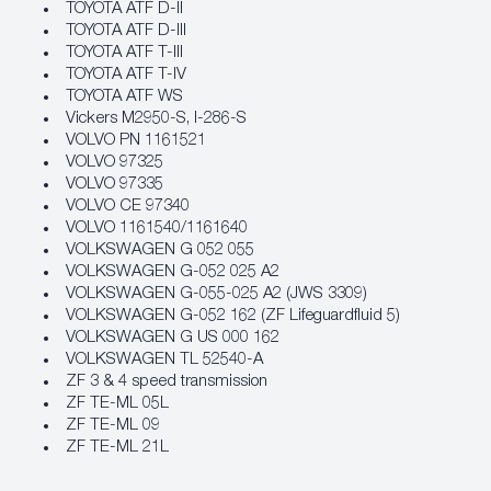
TOYOTA ATF D-II
TOYOTA ATF D-III
TOYOTA ATF T-III
TOYOTA ATF T-IV
TOYOTA ATF WS
Vickers M2950-S, I-286-S
VOLVO PN 1161521
VOLVO 97325
VOLVO 97335
VOLVO CE 97340
VOLVO 1161540/1161640
VOLKSWAGEN G 052 055
VOLKSWAGEN G-052 025 A2
VOLKSWAGEN G-055-025 A2 (JWS 3309)
VOLKSWAGEN G-052 162 (ZF Lifeguardfluid 5)
VOLKSWAGEN G US 000 162
VOLKSWAGEN TL 52540-A
ZF 3 & 4 speed transmission
ZF TE-ML 05L
ZF TE-ML 09
ZF TE-ML 21L