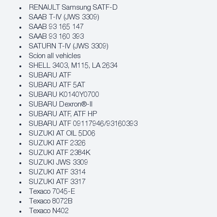
RENAULT Samsung SATF-D
SAAB T-IV (JWS 3309)
SAAB 93 165 147
SAAB 93 160 393
SATURN T-IV (JWS 3309)
Scion all vehicles
SHELL 3403, M115, LA 2634
SUBARU ATF
SUBARU ATF 5AT
SUBARU K0140Y0700
SUBARU Dexron®-II
SUBARU ATF, ATF HP
SUBARU ATF 09117946/93160393
SUZUKI AT OIL 5D06
SUZUKI ATF 2326
SUZUKI ATF 2384K
SUZUKI JWS 3309
SUZUKI ATF 3314
SUZUKI ATF 3317
Texaco 7045-E
Texaco 8072B
Texaco N402