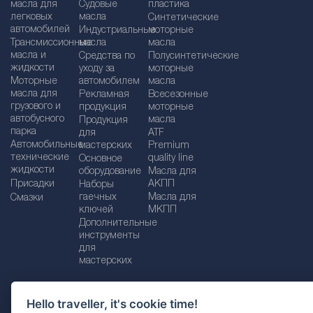
масла для
Судовые
пластика
легковых
масла
Синтетические
автомобилей
Индустриальные
моторные
Трансмиссионные
масла
масла
масла и
Средства по
Полусинтетические
жидкости
уходу за
моторные
Моторные
автомобилем
масла
масла для
Рекламная
Bсесезонные
грузового и
продукция
моторные
автобусного
масла
Продукция
парка
для
ATF
Автомобильные
мастерских
Premium
технические
quality line
Основное
жидкости
оборудование
Масла для
Присадки
АКПП
Наборы
гаечных
Масла для
Смазки
ключей
МКПП
Дополнительные
инструменты
для
мастерских
Hello traveller, it's cookie time!