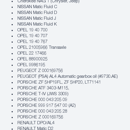
Cherokee NAG 1 (Chrysler, Jeep)
NISSAN Matic Fluid C
NISSAN Matic Fluid D
NISSAN Matic Fluid J
NISSAN Matic Fluid K
OPEL 19 40 700
OPEL 19 40 707
OPEL 19 40 767
OPEL 21005966 Transaxle
OPEL 22 17466
OPEL 88900925
OPEL 9986195
PEUGEOT Z 000169756
PEUGEOT (PSA) AL4 Automatic gearbox oil (#9730.AE)
PORSCHE ZF 5HP19FL, ZF 5HP20, LT71141
PORSCHE ATF 3403-M115,
PORSCHE T-IV (JWS 3309)
PORSCHE 000 043 205 09
PORSCHE 999 917 547 00 (A2)
PORSCHE 000 043 205 28
PORSCHE Z 000169756
RENAULT DPO/AL4
RENAULT Matic D2