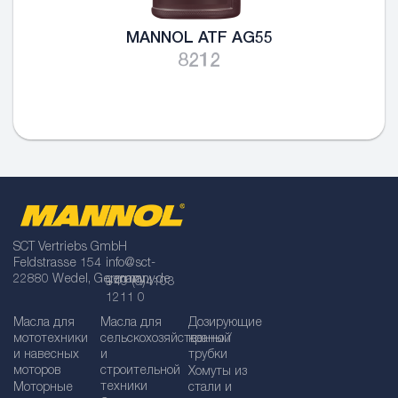
MANNOL ATF AG55
8212
SCT Vertriebs GmbH
Feldstrasse 154
info@sct-
22880 Wedel, Germany
germany.de
+49 (0)4103
1211 0
Масла для
Масла для
Дозирующие
мототехники
сельскохозяйственной
краны /
и навесных
и
трубки
моторов
строительной
Хомуты из
техники
Моторные
стали и