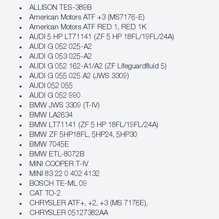
ALLISON TES-389B
American Motors ATF +3 (MS7176-E)
American Motors ATF RED 1, RED 1K
AUDI 5 HP LT71141 (ZF 5 HP 18FL/19FL/24A)
AUDI G 052 025-A2
AUDI G 053 025-A2
AUDI G 052 162-A1/A2 (ZF Lifeguardfluid 5)
AUDI G 055 025 A2 (JWS 3309)
AUDI 052 055
AUDI G 052 990
BMW JWS 3309 (T-IV)
BMW LA2634
BMW LT71141 (ZF 5 HP 18FL/19FL/24A)
BMW ZF 5HP18FL, 5HP24, 5HP30
BMW 7045E
BMW ETL-8072B
MINI COOPER T-IV
MINI 83 22 0 402 4132
BOSCH TE-ML 09
CAT TO-2
CHRYSLER ATF+, +2, +3 (MS 7176E),
CHRYSLER 05127382AA