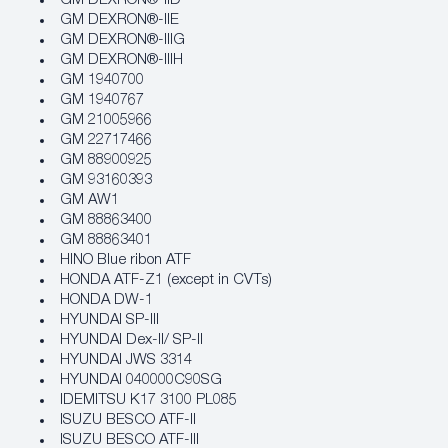
GM DEXRON®-IID
GM DEXRON®-IIE
GM DEXRON®-IIIG
GM DEXRON®-IIIH
GM 1940700
GM 1940767
GM 21005966
GM 22717466
GM 88900925
GM 93160393
GM AW1
GM 88863400
GM 88863401
HINO Blue ribon ATF
HONDA ATF-Z1 (except in CVTs)
HONDA DW-1
HYUNDAI SP-III
HYUNDAI Dex-II/ SP-II
HYUNDAI JWS 3314
HYUNDAI 040000C90SG
IDEMITSU K17 3100 PL085
ISUZU BESCO ATF-II
ISUZU BESCO ATF-III