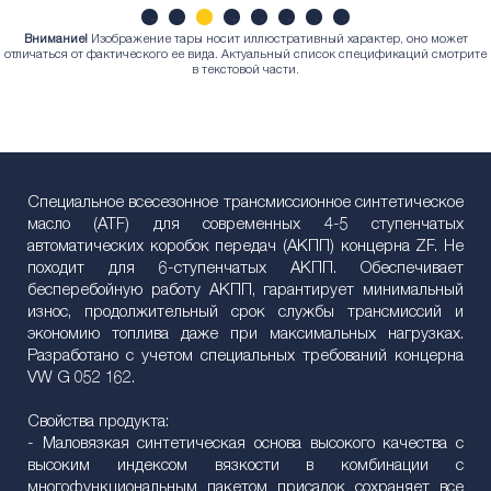
Внимание!
Изображение тары носит иллюстративный характер, оно может
1
2
3
4
5
6
7
8
отличаться от фактического ее вида. Актуальный список спецификаций смотрите
в текстовой части.
Специальное всесезонное трансмиссионное синтетическое
масло (ATF) для современных 4-5 ступенчатых
автоматических коробок передач (АКПП) концерна ZF. Не
походит для 6-ступенчатых АКПП. Обеспечивает
бесперебойную работу АКПП, гарантирует минимальный
износ, продолжительный срок службы трансмиссий и
экономию топлива даже при максимальных нагрузках.
Разработано с учетом специальных требований концерна
VW G 052 162.
Свойства продукта:
- Маловязкая синтетическая основа высокого качества с
высоким индексом вязкости в комбинации с
многофункциональным пакетом присадок сохраняет все