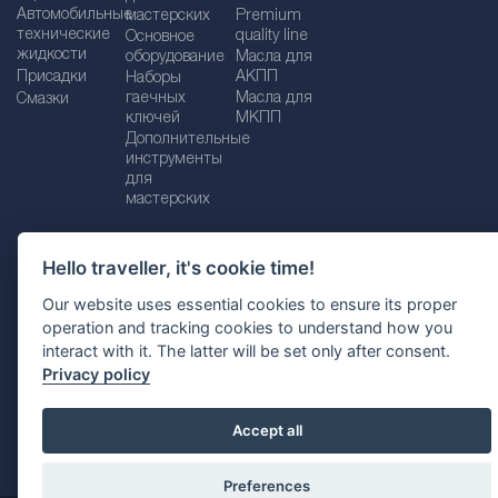
Автомобильные
мастерских
Premium
технические
quality line
Основное
жидкости
оборудование
Масла для
Присадки
АКПП
Наборы
гаечных
Масла для
Смазки
ключей
МКПП
Дополнительные
инструменты
для
мастерских
Hello traveller, it's cookie time!
Импрессум
Legal disclaimer
Our website uses essential cookies to ensure its proper
operation and tracking cookies to understand how you
Политика конфиденциальности
interact with it. The latter will be set only after consent.
Политика файлов Cookie
Выбор страны
Privacy policy
Accept all
Preferences