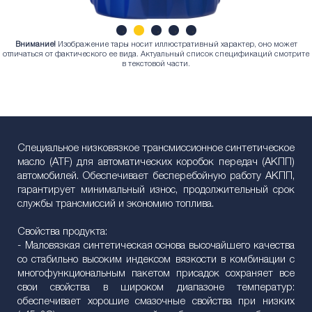
Внимание!
Изображение тары носит иллюстративный характер, оно может
1
2
3
4
5
отличаться от фактического ее вида. Актуальный список спецификаций смотрите
в текстовой части.
Специальное низковязкое трансмиссионное синтетическое
масло (ATF) для автоматических коробок передач (АКПП)
автомобилей. Обеспечивает бесперебойную работу АКПП,
гарантирует минимальный износ, продолжительный срок
службы трансмиссий и экономию топлива.
Свойства продукта:
- Маловязкая синтетическая основа высочайшего качества
со стабильно высоким индексом вязкости в комбинации с
многофункциональным пакетом присадок сохраняет все
свои свойства в широком диапазоне температур:
обеспечивает хорошие смазочные свойства при низких