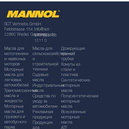
SCT Vertriebs GmbH
Feldstrasse 154
info@sct-
22880 Wedel, Germany
germany.de
+49 (0)4103
1211 0
Масла для
Масла для
Дозирующие
мототехники
сельскохозяйственной
краны /
и навесных
и
трубки
моторов
строительной
Хомуты из
техники
Моторные
стали и
масла для
Судовые
пластика
легковых
масла
Синтетические
автомобилей
Индустриальные
моторные
Трансмиссионные
масла
масла
масла и
Средства по
Полусинтетические
жидкости
уходу за
моторные
Моторные
автомобилем
масла
масла для
Рекламная
Bсесезонные
грузового и
продукция
моторные
автобусного
масла
Продукция
парка
для
ATF