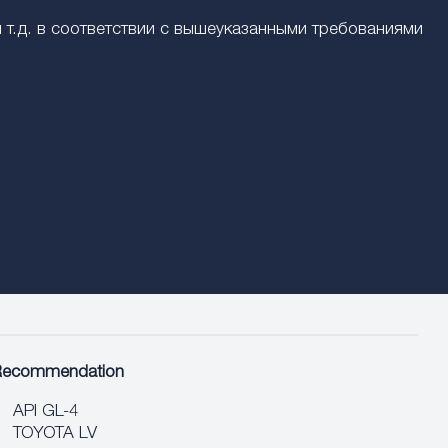
т.д. в соответствии с вышеуказанными требованиями
Recommendation
API GL-4
TOYOTA LV