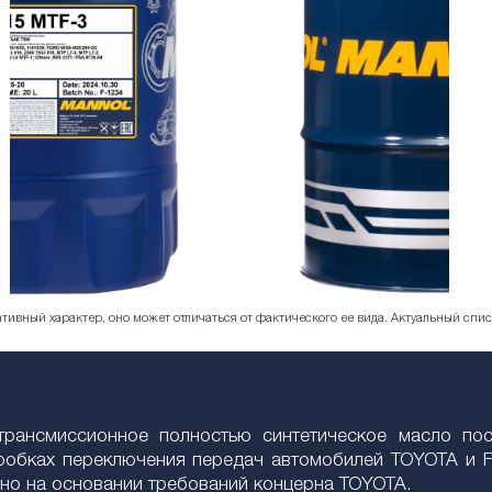
ивный характер, оно может отличаться от фактического ее вида. Актуальный спис
трансмисcионное полностью синтетическое масло по
робках переключения передач автомобилей TOYOTA и 
но на основании требований концерна TOYOTA.