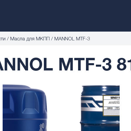
сти
Масла для МКПП
MANNOL MTF-3
NNOL MTF-3 8