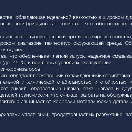
чества, обладающая идеальной вязкостью в широком диа
ённые антифрикционные свойства, что обеспечивает
отличные противоизносные и противозадирные свойства,
роком диапазоне температур окружающей среды. Об
 к сдвигу;
ва, что обеспечивает легкий запуск, надежное смазыва
до -45 °C) и при любых условиях эксплуатации;
 синхронизаторов;
ию, обладает прекрасными охлаждающими свойствами. И
тельной и химической стабильностью и стойкостью 
яет снизить образование шлама, лака, нагара и друг
деталей трансмиссии, что снижает затраты на обслужива
ективно защищает от коррозии металлические детали и
иалами уплотнений, предотвращает их разбухание, зат