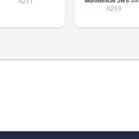
8217
Multivehicle JWS 33
8218