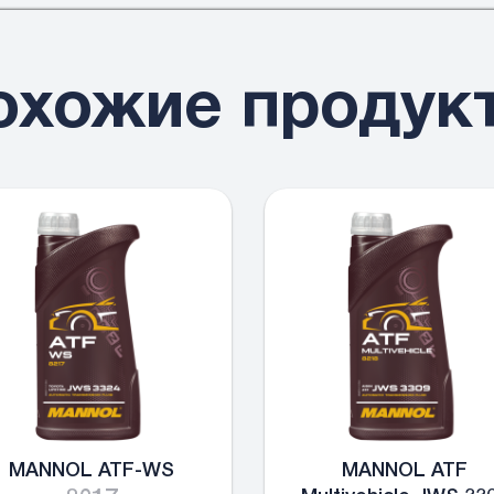
охожие продук
MANNOL ATF-WS
MANNOL ATF