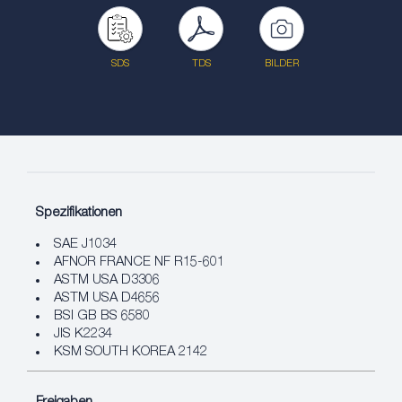
SDS
TDS
BILDER
Spezifikationen
SAE J1034
AFNOR FRANCE NF R15-601
ASTM USA D3306
ASTM USA D4656
BSI GB BS 6580
JIS K2234
KSM SOUTH KOREA 2142