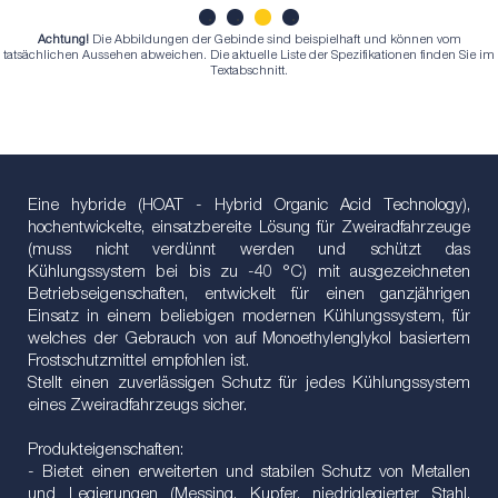
Achtung!
Die Abbildungen der Gebinde sind beispielhaft und können vom
1
2
3
4
tatsächlichen Aussehen abweichen. Die aktuelle Liste der Spezifikationen finden Sie im
Textabschnitt.
Eine hybride (HOAT - Hybrid Organic Acid Technology),
hochentwickelte, einsatzbereite Lösung für Zweiradfahrzeuge
(muss nicht verdünnt werden und schützt das
Kühlungssystem bei bis zu -40 °С) mit ausgezeichneten
Betriebseigenschaften, entwickelt für einen ganzjährigen
Einsatz in einem beliebigen modernen Kühlungssystem, für
welches der Gebrauch von auf Monoethylenglykol basiertem
Frostschutzmittel empfohlen ist.
Stellt einen zuverlässigen Schutz für jedes Kühlungssystem
eines Zweiradfahrzeugs sicher.
Produkteigenschaften:
- Bietet einen erweiterten und stabilen Schutz von Metallen
und Legierungen (Messing, Kupfer, niedriglegierter Stahl,