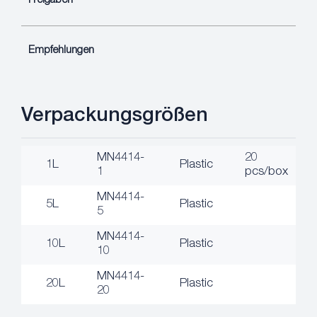
Freigaben
Empfehlungen
Verpackungsgrößen
MN4414-
20
1L
Plastic
1
pcs/box
MN4414-
5L
Plastic
5
MN4414-
10L
Plastic
10
MN4414-
20L
Plastic
20