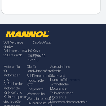
SCT Vertriebs
Deutschland
GmbH
Feldstrasse 154
info@sct-
22880 Wedel,
germany.de
+49 (0)4103
1211 0
Motorenöle
Öle für
Auslaufhähne
für
Landwirtschaftstechnik
/ Rohre
Motorräder
Stahl- und
Schiffsmotorenöle
und
Kunststoffklammern
Industrieöle
Außenborder
Synthetische
KFZ-
Motorenöle
Motorenöle
Pflegemittel
für PKW und
Teilsynthetische
Werbeartikel
Kleintransporter
Motorenöle
Werkstattprodukte
Getriebeöle
Mehrbereichsmotorenöle
Hauptausrüstung