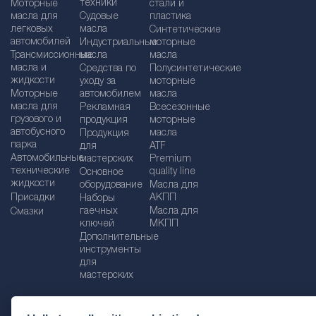
техники
Моторные
стали и
масла для
Судовые
пластика
легковых
масла
Синтетические
автомобилей
Индустриальные
моторные
Трансмиссионные
масла
масла
масла и
Средства по
Полусинтетические
жидкости
уходу за
моторные
Моторные
автомобилем
масла
масла для
Рекламная
Bсесезонные
грузового и
продукция
моторные
автобусного
масла
Продукция
парка
для
ATF
Автомобильные
мастерских
Premium
технические
quality line
Основное
жидкости
оборудование
Масла для
Присадки
АКПП
Наборы
гаечных
Масла для
Смазки
ключей
МКПП
Дополнительные
инструменты
для
мастерских