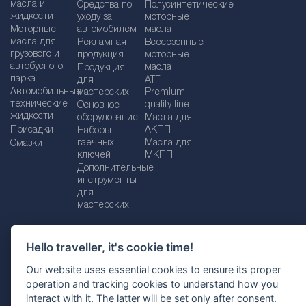
масла и
Средства по
Полусинтетические
жидкости
уходу за
моторные
Моторные
автомобилем
масла
масла для
Рекламная
Bсесезонные
грузового и
продукция
моторные
автобусного
масла
Продукция
парка
для
ATF
Автомобильные
мастерских
Premium
технические
quality line
Основное
жидкости
оборудование
Масла для
Присадки
АКПП
Наборы
гаечных
Масла для
Смазки
ключей
МКПП
Дополнительные
инструменты
для
мастерских
Hello traveller, it's cookie time!
Импрессум
Legal disclaimer
Our website uses essential cookies to ensure its proper
operation and tracking cookies to understand how you
Политика конфиденциальности
interact with it. The latter will be set only after consent.