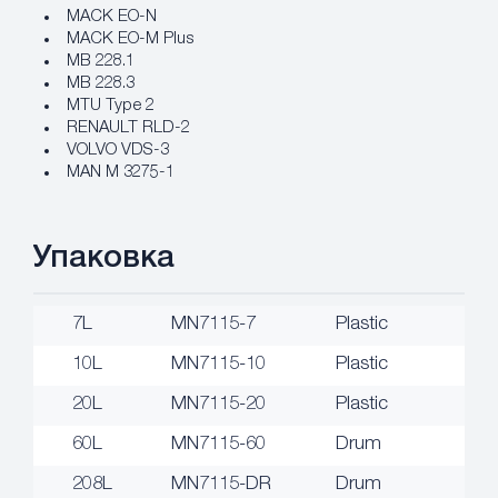
MACK EO-N
MACK EO-M Plus
MB 228.1
MB 228.3
MTU Type 2
RENAULT RLD-2
VOLVO VDS-3
MAN M 3275-1
Упаковка
7L
MN7115-7
Plastic
10L
MN7115-10
Plastic
20L
MN7115-20
Plastic
60L
MN7115-60
Drum
208L
MN7115-DR
Drum