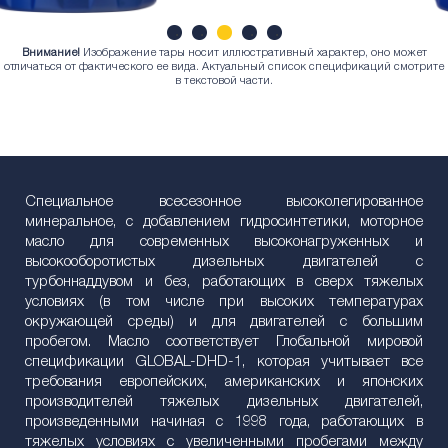
Внимание!
Изображение тары носит иллюстративный характер, оно может
1
2
3
4
5
отличаться от фактического ее вида. Актуальный список спецификаций смотрите
в текстовой части.
Специальное всесезонное высоколегированное
минеральное, с добавлением гидросинтетики, моторное
масло для современных высоконагруженных и
высокооборотистых дизельных двигателей с
турбоннаддувом и без, работающих в сверх тяжелых
условиях (в том числе при высоких температурах
окружающей среды) и для двигателей с большим
пробегом. Масло соответствует Глобальной мировой
спецификации GLOBAL-DHD-1, которая учитывает все
требования европейских, американских и японских
производителей тяжелых дизельных двигателей,
произведенными начиная с 1998 года, работающих в
тяжелых условиях с увеличенными пробегами между