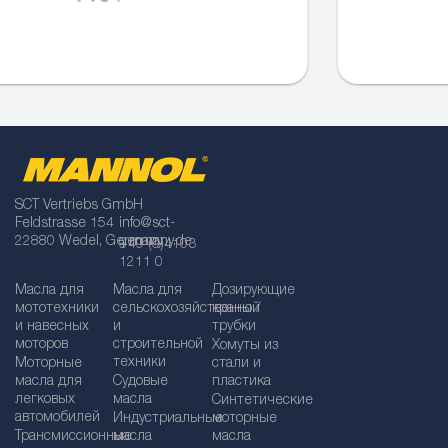
SCT Vertriebs GmbH
Feldstrasse 154
info@sct-
22880 Wedel, Germany
germany.de
+49 (0)4103
1211 0
Масла для
Масла для
Дозирующие
мототехники
сельскохозяйственной
краны /
и навесных
и
трубки
моторов
строительной
Хомуты из
техники
Моторные
стали и
масла для
Судовые
пластика
легковых
масла
Синтетические
автомобилей
Индустриальные
моторные
Трансмиссионные
масла
масла